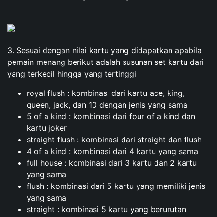
3. Sesuai dengan nilai kartu yang didapatkan apabila
pemain menang berikut adalah susunan set kartu dari
yang terkecil hingga yang tertinggi
royal flush : kombinasi dari kartu ace, king,
queen, jack, dan 10 dengan jenis yang sama
5 of a kind : kombinasi dari four of a kind dan
kartu joker
straight flush : kombinasi dari straight dan flush
4 of a kind : kombinasi dari 4 kartu yang sama
full house : kombinasi dari 3 kartu dan 2 kartu
yang sama
flush : kombinasi dari 5 kartu yang memiliki jenis
yang sama
straight : kombinasi 5 kartu yang berurutan