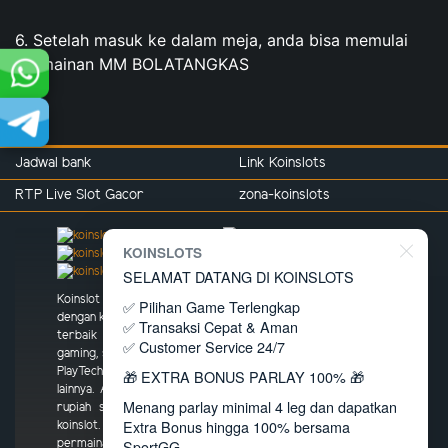
6. Setelah masuk ke dalam meja, anda bisa memulai
permainan MM BOLATANGKAS
Jadwal bank
Link Koinslots
RTP Live Slot Gacor
zona-koinslots
KOINSLOTS
SELAMAT DATANG DI KOINSLOTS
Koinslot menghadirkan beberapa permainan live casino
✅ Pilihan Game Terlengkap
dengan kerjasama melalui beberapa provider judi online
✅ Transaksi Cepat & Aman
terbaik di dunia, misalnya pragmatic play, evolution
✅ Customer Service 24/7
gaming, sbobet casino, WM Casino, Sexy Gaming, eBet,
PlayTech, dan berbagai macam jenis provider terbaik
🎁 EXTRA BONUS PARLAY 100% 🎁
lainnya. Anda bisa melalukan betting mulai dari Rp 5rb
Menang parlay minimal 4 leg dan dapatkan
rupiah saja untuk dapat mencoba bermain di situs
Extra Bonus hingga 100% bersama
koinslot. Cukup gunakan 1 ID saja untuk semua jenis
SportGG
permainan.